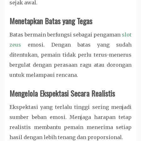
sejak awal.
Menetapkan Batas yang Tegas
Batas bermain berfungsi sebagai pengaman
slot
zeus
emosi. Dengan batas yang sudah
ditentukan, pemain tidak perlu terus-menerus
bergulat dengan perasaan ragu atau dorongan
untuk melampaui rencana.
Mengelola Ekspektasi Secara Realistis
Ekspektasi yang terlalu tinggi sering menjadi
sumber beban emosi. Menjaga harapan tetap
realistis membantu pemain menerima setiap
hasil dengan lebih tenang dan proporsional.