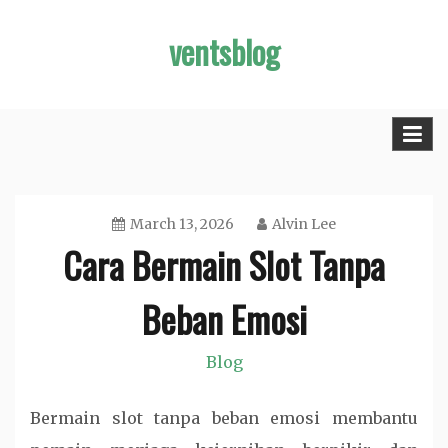
Skip
ventsblog
to
content
March 13, 2026
Alvin Lee
Cara Bermain Slot Tanpa
Beban Emosi
Blog
Bermain slot tanpa beban emosi membantu