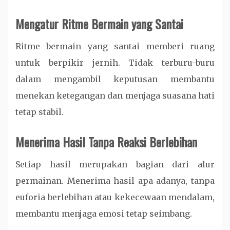
Mengatur Ritme Bermain yang Santai
Ritme bermain yang santai memberi ruang
untuk berpikir jernih. Tidak terburu-buru
dalam mengambil keputusan membantu
menekan ketegangan dan menjaga suasana hati
tetap stabil.
Menerima Hasil Tanpa Reaksi Berlebihan
Setiap hasil merupakan bagian dari alur
permainan. Menerima hasil apa adanya, tanpa
euforia berlebihan atau kekecewaan mendalam,
membantu menjaga emosi tetap seimbang.