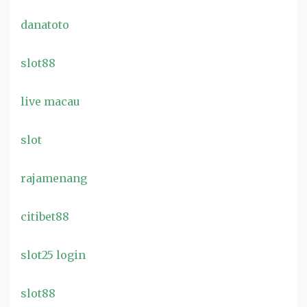
danatoto
slot88
live macau
slot
rajamenang
citibet88
slot25 login
slot88