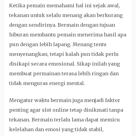
Ketika pemain memahami hal ini sejak awal,
tekanan untuk selalu menang akan berkurang
dengan sendirinya. Bermain dengan tujuan
hiburan membantu pemain menerima hasil apa
pun dengan lebih lapang. Menang tentu
menyenangkan, tetapi kalah pun tidak perlu
disikapi secara emosional. Sikap inilah yang
membuat permainan terasa lebih ringan dan
tidak menguras energi mental.
Mengatur waktu bermain juga menjadi faktor
penting agar slot online tetap dinikmati tanpa
tekanan. Bermain terlalu lama dapat memicu
kelelahan dan emosi yang tidak stabil,