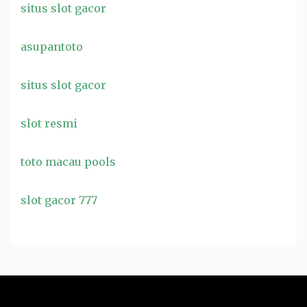
situs slot gacor
asupantoto
situs slot gacor
slot resmi
toto macau pools
slot gacor 777