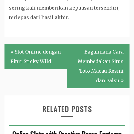
sering kali memberikan kepuasan tersendiri,
terlepas dari hasil akhir.
Post
Slot Online dengan
Bagaimana Cara
navigation
Fitur Sticky Wild
Membedakan Situs
Toto Macau Resmi
dan Palsu
RELATED POSTS