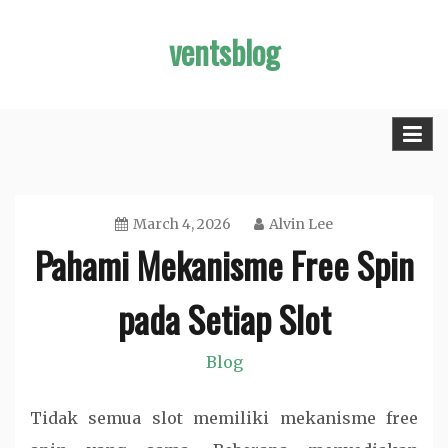
Skip
ventsblog
to
content
March 4, 2026
Alvin Lee
Pahami Mekanisme Free Spin
pada Setiap Slot
Blog
Tidak semua slot memiliki mekanisme free