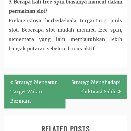
3. Berapa kali free spin biasanya muncul dalam
permainan slot?
Frekuensinya berbeda-beda tergantung jenis
slot. Beberapa slot mudah memicu free spin,
sementara yang lain membutuhkan lebih
banyak putaran sebelum bonus aktif.
Post
Strategi Mengatur
Strategi Menghadapi
navigation
Target Waktu
Fluktuasi Saldo
Bermain
RELATED POSTS