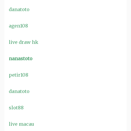
danatoto
agen108
live draw hk
nanastoto
petir108
danatoto
slot88
live macau