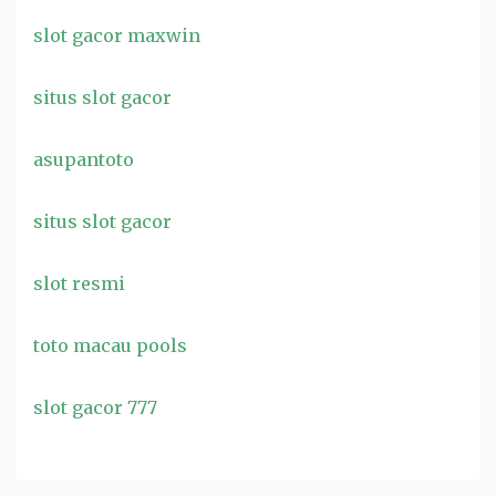
slot gacor maxwin
situs slot gacor
asupantoto
situs slot gacor
slot resmi
toto macau pools
slot gacor 777