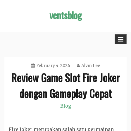
Skip
ventsblog
to
content
February 4, 2026
Alvin Lee
Review Game Slot Fire Joker
dengan Gameplay Cepat
Blog
Fire Joker merupakan salah satu permainan