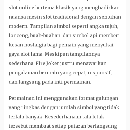
slot online bertema klasik yang menghadirkan
nuansa mesin slot tradisional dengan sentuhan
modern. Tampilan simbol seperti angka tujuh,
lonceng, buah-buahan, dan simbol api memberi
kesan nostalgia bagi pemain yang menyukai
gaya slot lama. Meskipun tampilannya
sederhana, Fire Joker justru menawarkan
pengalaman bermain yang cepat, responsif,
dan langsung pada inti permainan.
Permainan ini menggunakan format gulungan
yang ringkas dengan jumlah simbol yang tidak
terlalu banyak. Kesederhanaan tata letak
tersebut membuat setiap putaran berlangsung