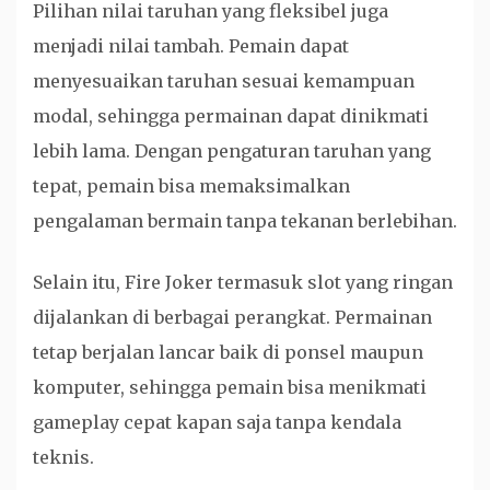
Pilihan nilai taruhan yang fleksibel juga
menjadi nilai tambah. Pemain dapat
menyesuaikan taruhan sesuai kemampuan
modal, sehingga permainan dapat dinikmati
lebih lama. Dengan pengaturan taruhan yang
tepat, pemain bisa memaksimalkan
pengalaman bermain tanpa tekanan berlebihan.
Selain itu, Fire Joker termasuk slot yang ringan
dijalankan di berbagai perangkat. Permainan
tetap berjalan lancar baik di ponsel maupun
komputer, sehingga pemain bisa menikmati
gameplay cepat kapan saja tanpa kendala
teknis.