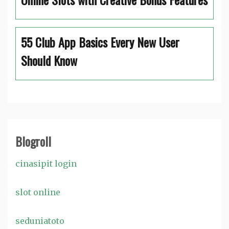
55 Club App Basics Every New User
Should Know
Blogroll
cinasipit login
slot online
seduniatoto