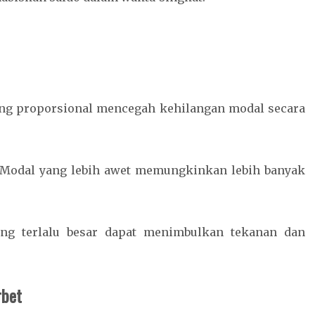
g proporsional mencegah kehilangan modal secara
Modal yang lebih awet memungkinkan lebih banyak
g terlalu besar dapat menimbulkan tekanan dan
rbet