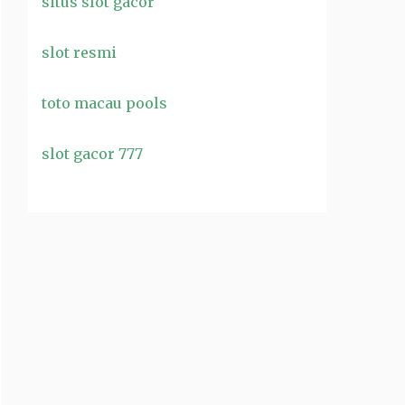
situs slot gacor
slot resmi
toto macau pools
slot gacor 777