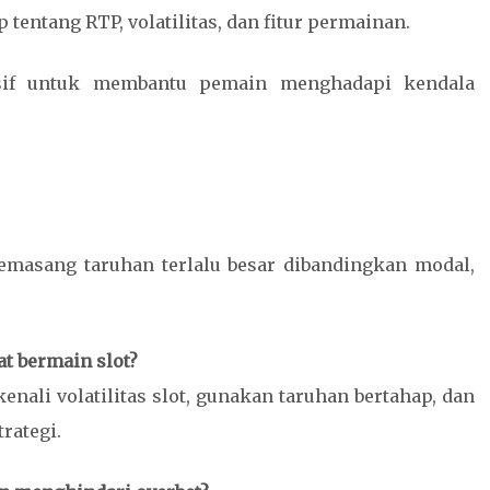
tentang RTP, volatilitas, dan fitur permainan.
sif untuk membantu pemain menghadapi kendala
emasang taruhan terlalu besar dibandingkan modal,
t bermain slot?
enali volatilitas slot, gunakan taruhan bertahap, dan
rategi.