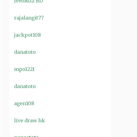
Jeetbuzz BD
rajalangit77
jackpot108
danatoto
mpo1221
danatoto
agen108
live draw hk